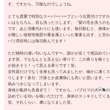
す。ですから、万能なのでしょうね。
とても貴重で特別なスーパーハーブという位置付けですか
いはもちろん、目も洗ったりします。「髪の毛を洗うのも
です。あと消毒代わりにも使います。毎日飲むと、身体か
が難しい放射性物質や重金属といった毒素も出す、と言わ
バリ滞在時には毎日飲んでます！
ただ独特の凄い匂いなんです〜。誰かが近くで煮詰めてい
ます笑。でもなんとも言えない香りで、この香りを嗅ぐと
か効きそう！って思える香りです！笑。
女性器だけでなく全身も洗ってみましたが、確かに凄くス
りします！多分、汗疹とか皮膚病にも良いと思います。一
病みつきになってしまいます。
身体が氣持ち良過ぎて！ ですから、パブロフの犬
の
詰めている匂いを嗅いだだけで、身体がスッキリしてくる
笑。それくらい、虜になりました笑。