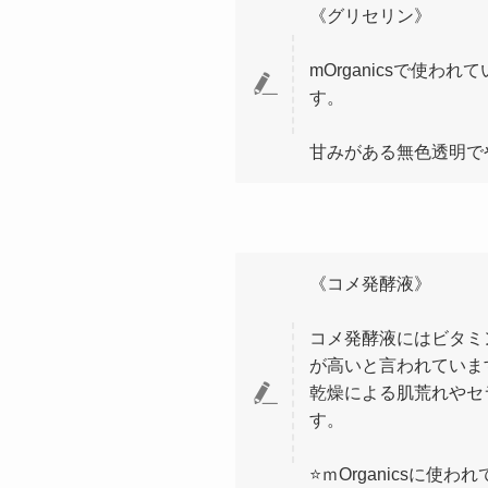
《グリセリン》
mOrganicsで使
す。
甘みがある無色透明で
《コメ発酵液》
コメ発酵液にはビタミ
が高いと言われていま
乾燥による肌荒れやセ
す。
⭐️ｍOrganics