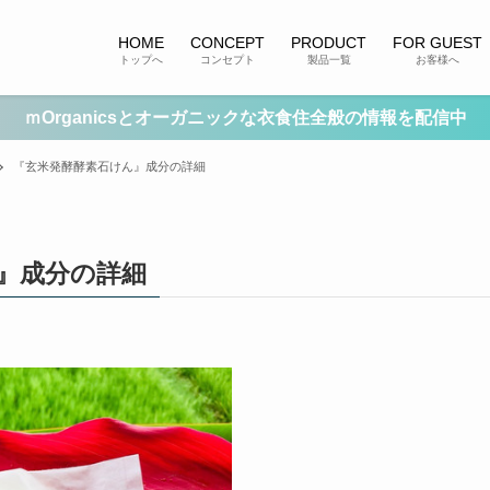
HOME
CONCEPT
PRODUCT
FOR GUEST
トップへ
コンセプト
製品一覧
お客様へ
ｍOrganicsとオーガニックな衣食住全般の情報を配信中
『玄米発酵酵素石けん』成分の詳細
』成分の詳細