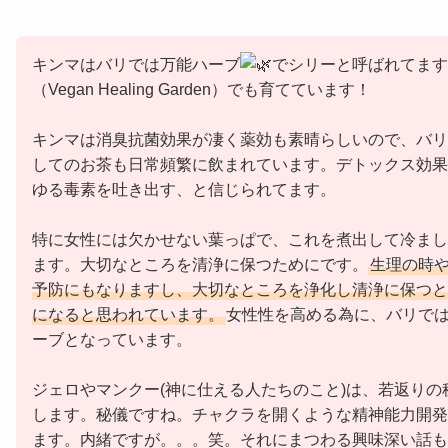
キンマはバリでは万能ハーブ
でシリーと呼ばれてます
（Vegan Healing Garden）でも育てています！
キンマは消臭抗菌効果が凄く薬効も素晴らしいので、バリ
してのお茶も日常頻繁に飲まれています。デトックス効果
ゆる毒素を吐き出す、と信じられてます。
特に女性には欠かせない葉っぱで、これを煮出して冷まし
ます。大切なところを清浄に保つためにです。
生理の時
予防にもなりますし、大切なところを浄化し清浄に保つと
になると思われています。
女性性を高める為に、バリで
ーブとなっています。
ジェロやマンクー(神に仕える人たちのこと)は、若返りの
します。秘儀ですね。チャクラを開くような精神能力開発
ます。内緒ですが。。。笑。それにまつわる興味深い話も