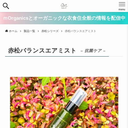
menu
ｍOrganicsとオーガニックな衣食住全般の情報を配信中
ホーム
製品一覧
赤松シリーズ
赤松バランスエアミスト
赤松バランスエアミスト
– 抗菌ケア –